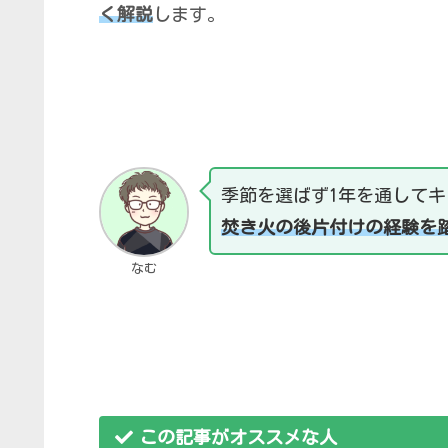
く解説
します。
季節を選ばず1年を通して
焚き火の後片
付けの経験を
なむ
この記事がオススメな人