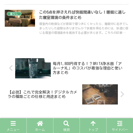
います。
この5点を押さえれば快眠間違いなし！睡眠に適し
暮らし
た寝室環境の条件まとめ
寝室内の乾燥などが原因で寝つきにくかったり、睡眠中に起きてし
まったりした経験はありませんか？快眠を得るためには、快適に感
じる寝室の環境条件を維持する必要があります。こちらの記事で
は、快適に感じる寝室環境の条件とその維持の方法を紹介していま
す。
毎月1,800円得する！？BRITA浄水器「ア
ルーナXL」のコスパが最強な理由と使い
方まとめ
【必読】これで完全解決！デジタルカメ
ラの種類ごとの仕様と用途まとめ
コメント
メニュー
ホーム
検索
トップ
サイドバー