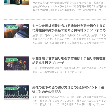
カメラと言えば今や高性能のデジタルカメラが多く存在しますが、
昔ながらのフィルムカメラもまた味のある写真を撮ることが可能で
あるため幅広い世代に人気があります。こちらの記事では、フィル
ムカメラの人気の理由とカメラの特徴について紹介しています。
シーンを選ばず着けられる腕時計を完全紹介！３０
暮らし
代男性会社員が公私で使える腕時計ブランドまとめ
腕時計が外見の中で占める割合は多くはないですが、腕時計のよう
に細かいところをこだわることで、「細部まで気を配ることができ
る人だな」といった印象を持ってもらえます。こちらの記事では、
腕時計にシンプルでオススメな腕時計ブランドを紹介しています。
手間を増やさず眠りを促す方法は！？眠りの質を高
暮らし
める食生活アプローチ
「眠りの質を高めたいけど、毎日忙しいから今の生活に新しい何か
を取り入れるのは難しいな…」「手軽にでき...
男性の靴下の色の選び方はこの5点がポイント！服
暮らし
装ごとの色の選び方
その日の服装を決めるときに、平日休日に限らず意外と悩まされる
のが「靴下選び」ではないでしょうか。靴下は人の目につきやすい
ため、服装と合わせようとすると悩むことが多いと思います。こち
らの記事では、男性の服装に応じた靴下選びのポイントを紹介して