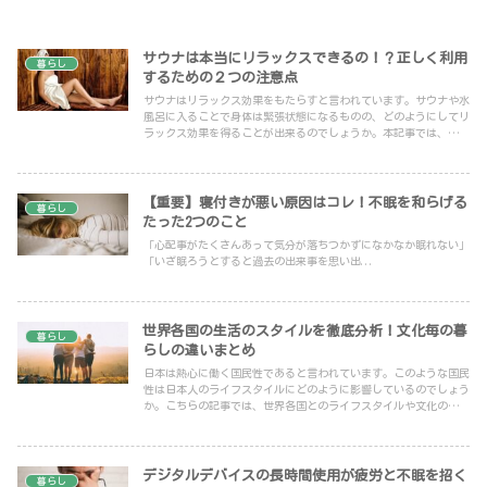
サウナは本当にリラックスできるの！？正しく利用
暮らし
するための２つの注意点
サウナはリラックス効果をもたらすと言われています。サウナや水
風呂に入ることで身体は緊張状態になるものの、どのようにしてリ
ラックス効果を得ることが出来るのでしょうか。本記事では、サウ
ナの利用によってリラックス効果を得られる理由について紹介して
います。
【重要】寝付きが悪い原因はコレ！不眠を和らげる
暮らし
たった2つのこと
「心配事がたくさんあって気分が落ちつかずになかなか眠れない」
「いざ眠ろうとすると過去の出来事を思い出...
世界各国の生活のスタイルを徹底分析！文化毎の暮
暮らし
らしの違いまとめ
日本は熱心に働く国民性であると言われています。このような国民
性は日本人のライフスタイルにどのように影響しているのでしょう
か。こちらの記事では、世界各国とのライフスタイルや文化の違い
を踏まえて、日本のライフスタイルの特徴を紹介しています。
デジタルデバイスの長時間使用が疲労と不眠を招く
暮らし