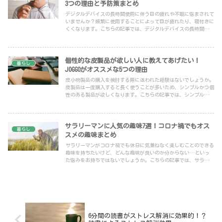
3つの理由と予防策まとめ
デジタルデバイスの長時間使用に伴う目の疲れや不眠に悩まされて
いませんか？頻繁に使用することによって目が疲れたり、寝付きに
くくなります。こちらの記事では、デジタルデバイスの長時間使用
で目の疲れや寝つきの悪さが引き起こされる理由と予防策について
紹介しています。
個性的な皮製品が欲しい人に教えてあげたい！
暮らし
JOGGOがオススメな5つの理由
皮小物製品の購入を検討する際に迷われた経験はないでしょうか。
皮製品は一度購入すると長く使うことが多いため、シンプルかつ個
性のある製品が欲しくなります。こちらの記事では、シンプルなデ
ザインであり設計を自分でできるJOGGOの皮製品について紹介して
います。
サラリーマンに人気の趣味7選！コロナ禍でもオス
暮らし
スメの趣味まとめ
サラリーマンがコロナ禍でも休日に気兼ねなく楽しむことのできる
趣味を持ちたいけど、どんな趣味が良いのか分からない…といっ
た悩みをお持ちではないでしょうか。こちらの記事では、サラリー
マンがコロナ禍でも気兼ねなく楽しむことのできる趣味をくわしく
紹介しています。
6分間の読書がストレス解消に効果的！？