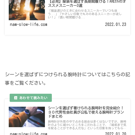
【必見】服装を選ばず長期間履ける！AREthのオ
ススメスニーカー3選
「服装選びのときに合わせるスニーカーでいつも迷
う...」「やさしい印象で丸みのあるスニーカーが欲し
い！」「長い期間履ける...
nam-slow-life.com
2022.01.23
シーンを選ばずにつけられる腕時計についてはこちらの記
事をご覧ください。
シーンを選ばず着けられる腕時計を完全紹介！
３０代男性会社員が公私で使える腕時計ブラン
ドまとめ
腕時計が外見の中で占める割合は多くはないですが、腕時
計のように細かいところをこだわることで、「細部まで気
を配ることができる人だな」といった印象を持ってもらえ
ます。こちらの記事では、腕時計にシンプルでオススメな
nam-slow-life.com
2022.01.20
腕時計ブランドを紹介しています。